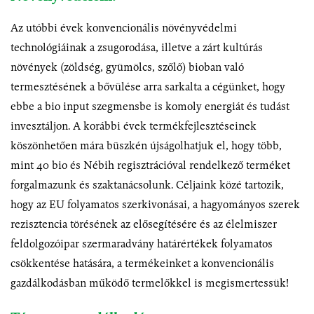
Az utóbbi évek konvencionális növényvédelmi
technológiáinak a zsugorodása, illetve a zárt kultúrás
növények (zöldség, gyümölcs, szőlő) bioban való
termesztésének a bővülése arra sarkalta a cégünket, hogy
ebbe a bio input szegmensbe is komoly energiát és tudást
invesztáljon. A korábbi évek termékfejlesztéseinek
köszönhetően mára büszkén újságolhatjuk el, hogy több,
mint 40 bio és Nébih regisztrációval rendelkező terméket
forgalmazunk és szaktanácsolunk. Céljaink közé tartozik,
hogy az EU folyamatos szerkivonásai, a hagyományos szerek
rezisztencia törésének az elősegítésére és az élelmiszer
feldolgozóipar szermaradvány határértékek folyamatos
csökkentése hatására, a termékeinket a konvencionális
gazdálkodásban működő termelőkkel is megismertessük!