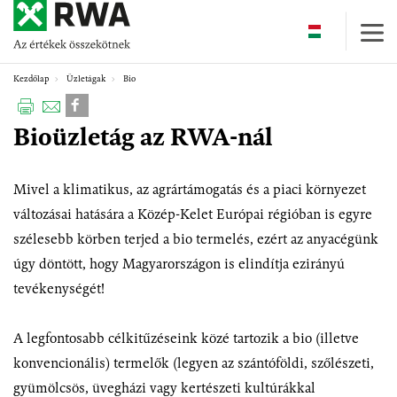
Skip
to
main
content
Kezdőlap
Üzletágak
Bio
Bioüzletág az RWA-nál
Mivel a klimatikus, az agrártámogatás és a piaci környezet
változásai hatására a Közép-Kelet Európai régióban is egyre
szélesebb körben terjed a bio termelés, ezért az anyacégünk
úgy döntött, hogy Magyarországon is elindítja ezirányú
tevékenységét!
A legfontosabb célkitűzéseink közé tartozik a bio (illetve
konvencionális) termelők (legyen az szántóföldi, szőlészeti,
gyümölcsös, üvegházi vagy kertészeti kultúrákkal