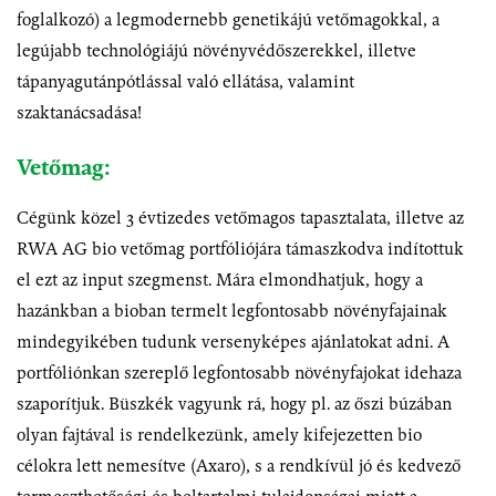
foglalkozó) a legmodernebb genetikájú vetőmagokkal, a
legújabb technológiájú növényvédőszerekkel, illetve
tápanyagutánpótlással való ellátása, valamint
szaktanácsadása!
Vetőmag:
Cégünk közel 3 évtizedes vetőmagos tapasztalata, illetve az
RWA AG bio vetőmag portfóliójára támaszkodva indítottuk
el ezt az input szegmenst. Mára elmondhatjuk, hogy a
hazánkban a bioban termelt legfontosabb növényfajainak
mindegyikében tudunk versenyképes ajánlatokat adni. A
portfóliónkan szereplő legfontosabb növényfajokat idehaza
szaporítjuk. Büszkék vagyunk rá, hogy pl. az őszi búzában
olyan fajtával is rendelkezünk, amely kifejezetten bio
célokra lett nemesítve (Axaro), s a rendkívül jó és kedvező