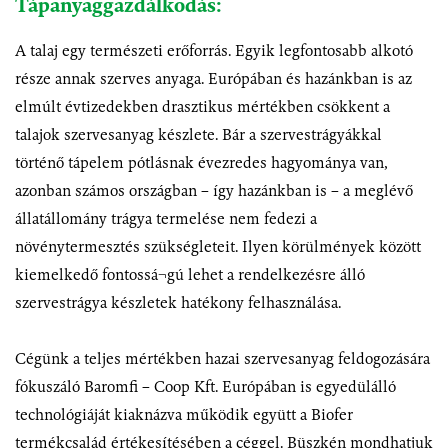
Tápanyaggazdálkodás:
A talaj egy természeti erőforrás. Egyik legfontosabb alkotó
része annak szerves anyaga. Európában és hazánkban is az
elmúlt évtizedekben drasztikus mértékben csökkent a
talajok szervesanyag készlete. Bár a szervestrágyákkal
történő tápelem pótlásnak évezredes hagyománya van,
azonban számos országban – így hazánkban is – a meglévő
állatállomány trágya termelése nem fedezi a
növénytermesztés szükségleteit. Ilyen körülmények között
kiemelkedő fontossá¬gú lehet a rendelkezésre álló
szervestrágya készletek hatékony felhasználása.
Cégünk a teljes mértékben hazai szervesanyag feldogozására
fókuszáló Baromfi – Coop Kft. Európában is egyedülálló
technológiáját kiaknázva működik együtt a Biofer
termékcsalád értékesítésében a céggel. Büszkén mondhatjuk