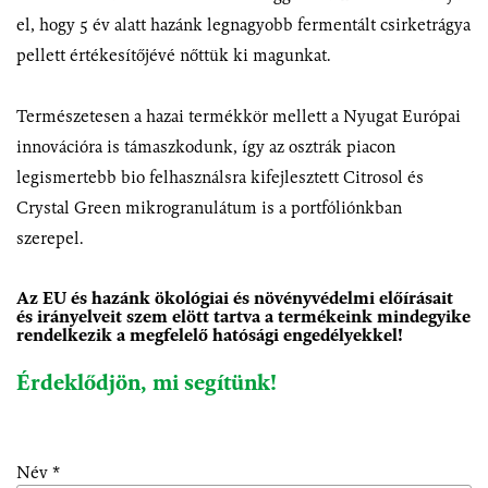
el, hogy 5 év alatt hazánk legnagyobb fermentált csirketrágya
pellett értékesítőjévé nőttük ki magunkat.
Természetesen a hazai termékkör mellett a Nyugat Európai
innovációra is támaszkodunk, így az osztrák piacon
legismertebb bio felhasználsra kifejlesztett Citrosol és
Crystal Green mikrogranulátum is a portfóliónkban
szerepel.
Az EU és hazánk ökológiai és növényvédelmi előírásait
és irányelveit szem elött tartva a termékeink mindegyike
rendelkezik a megfelelő hatósági engedélyekkel!
Érdeklődjön, mi segítünk!
Név *