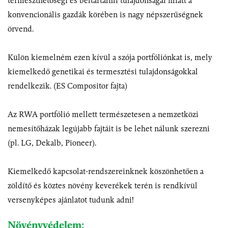
termeszthetőségi és beltartalmi tulajdonságai miatt a
konvencionális gazdák körében is nagy népszerűségnek
örvend.
Külön kiemelném ezen kívül a szója portfóliónkat is, mely
kiemelkedő genetikai és termesztési tulajdonságokkal
rendelkezik. (ES Compositor fajta)
Az RWA portfólió mellett természetesen a nemzetközi
nemesítőházak legújabb fajtáit is be lehet nálunk szerezni
(pl. LG, Dekalb, Pioneer).
Kiemelkedő kapcsolat-rendszereinknek köszönhetően a
zöldítő és köztes növény keverékek terén is rendkívül
versenyképes ajánlatot tudunk adni!
Növényvédelem: