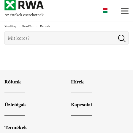
Skip
to
main
content
Kezdőlap
Kezdőlap
Keresés
Rólunk
Hírek
Üzletágak
Kapcsolat
Termékek